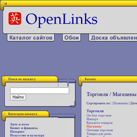
iii
Поиск по каталогу
Каталог
Торговля / Магазины
Сортировать по: |
Названию
| Дате
Торговля
Категории каталога
On-line торговля
Импорт
Каталоги товаров
Авто и мото
Магазины
Бизнес и финансы
Оптовая торговля
Интернет
Товары для дома
Искусство и культура