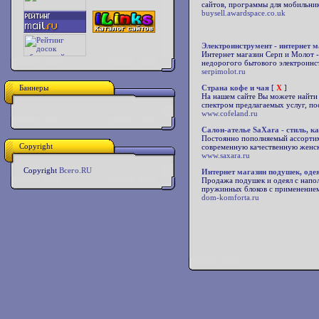
сайтов, программы для мобильник
buysell.awardspace.co.uk
Электроинструмент - интернет м
Интернет магазин Серп и Молот -
недорогого бытового электроинст
serpimolot.ru
Баннеры
Страна кофе и чая
[
X
]
На нашем сайте Вы можете найти 
спектром предлагаемых услуг, пос
www.cofeland.ru
Салон-ателье SaXara - стиль, к
Постоянно пополняемый ассортим
Copyright
современную качественную женск
www.saxara.ru
Copyright
Всего.RU
Интернет магазин подушек, оде
Продажа подушек и одеял с напо
пружинных блоков с применение
dom-komforta.ru