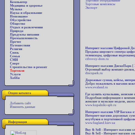
Торговое оборудование
Компьютер
Торговые комплексы
Медицина и здоровье
Экспорт
Музыка
Наука и образование
Непознаное
Обустройство
Общество
Отдых и развлечения
Природа
Продукты питания
Промышленность
Прочее
Путешествия
Интернет магазин Цифровой До
Религия
Продажа широкого спектра цифро
Связь
телевизоры, цифровые видеокамер
Семья
cifrovoy-dom.ru
СМИ
Спорт
Интернет-магазин ДискоПарк
[
Строительство и ремонт
Огромный выбор компакт-дисков, 
Торговля
discopark.ru
Услуги
Хобби
Дорожные сумки, кейсы, интерн
Добро пожаловать в магазин кожг
www.evaland.ru
Опции каталога
Где купить купальник, женски
Подробная информация о компании
женские и мужские модели, аксес
Добавить сайт
www.kupalniki-spb.ru
Изменить данные
Интернет-магазин VIP Багажа о
Интернет-магазин дорожных сумок
ноутбуков и портативной цифровой
Информация
www.bagland.kiev.ua
Buy & Sell - Интернет магазин 
Buy & Sell - Интернет магазин э