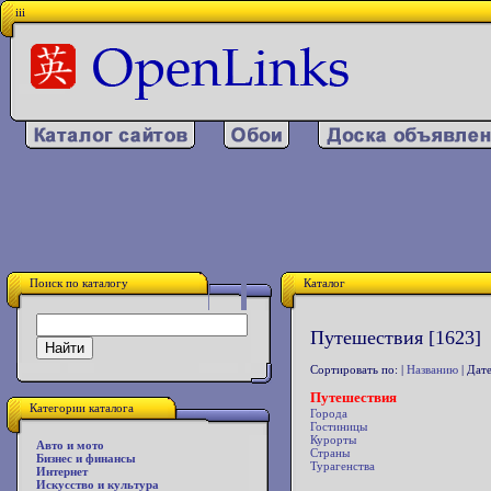
iii
Поиск по каталогу
Каталог
Путешествия [1623]
Сортировать по: |
Названию
| Дате
Путешествия
Категории каталога
Города
Гостиницы
Курорты
Авто и мото
Страны
Бизнес и финансы
Турагенства
Интернет
Искусство и культура