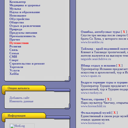
Компьютер
Медицина и здоровье
Музыка
Наука и образование
Непознаное
Обустройство
Общество
Отдых и развлечения
Природа
Ошибка, автобусные туры
[
X
]
Продукты питания
Спустя три месяца после смерти 
Промышленность
брата Со Хена, у которого после 
Прочее
www.kvankhe.ru
Путешествия
Религия
Тайланд - край подлинной экзот
Связь
Климат в Таиланде тропический, 
Семья
жители жалуются на высокую темп
СМИ
taiguide.searchdrive.ru
Спорт
Строительство и ремонт
Ибица отдых в испании
[
X
]
Торговля
Туроператор Испании предлагает 
Услуги
искусства и археологией, тур в 
Хобби
www.t-spain.ru
Бодрум горящие туры в турцию
Туроператор Турции предлагает п
Опции каталога
археологией, тур в Турцию подар
www.t-turkey.ru
Добавить сайт
Чжогак, страны
[
X
]
Изменить данные
Парк скульптур Чжечжу, открытый
www.koreachild.ru
Фольклорный музей
[
X
]
Информация
Единственный в своем роде музей
этажах здания музея.
www.koreaway.ru