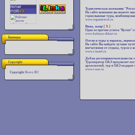
Туристическая компания "Регат
На сайте компании вы можете зак
горнолыжные туры, комбинирова
www.regatatravel.ru
Визы, жанр
[
X
]
Одна из причин успеха "Кухни" с
www.kuhnya-shkart.ru
Баннеры
Отели и туры в израиль, иерихо
На сайте Вы найдете лучшие путё
впечатления от отдыха, туров и 
www.t-israel.ru
Дубаи достопримечательности 
Copyright
Туроператор ОАЭ предлагает погр
археологией, тур в ОАЭ подарит 
www.t-uae.ru
Copyright
Всего.RU