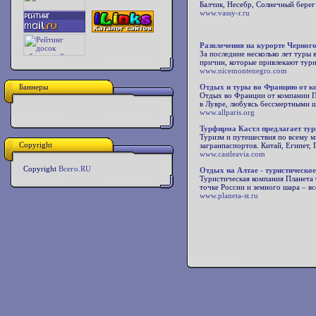
Балчик, Несебр, Солнечный берег
www.vassy-r.ru
Развлечения на курорте Черног
За последние несколько лет туры
причин, которые привлекают тури
www.nicemontenegro.com
Баннеры
Отдых и туры во Францию от к
Отдых во Франции от компании П
в Лувре, любуясь бессмертными ш
www.allparis.org
Турфирма Кастл предлагает тур
Туризм и путешествия по всему ми
Copyright
загранпаспортов. Китай, Египет, 
www.castleavia.com
Copyright
Всего.RU
Отдых на Алтае - туристическое
Туристическая компания Планета 
точке России и земного шара – вс
www.planeta-st.ru