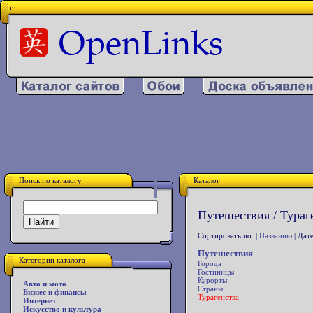
iii
Поиск по каталогу
Каталог
Путешествия / Тураг
Сортировать по: |
Названию
| Дате
Путешествия
Категории каталога
Города
Гостиницы
Курорты
Авто и мото
Страны
Бизнес и финансы
Турагенства
Интернет
Искусство и культура