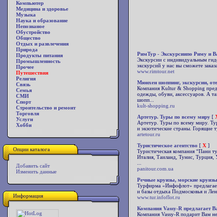
Компьютер
Медицина и здоровье
Музыка
Наука и образование
Непознаное
Обустройство
Общество
Отдых и развлечения
Природа
РимТур - Экскурсиипо Риму и В
Продукты питания
Экскурсии с индивидуальным гидо
Промышленность
экскурсий у нас вы сможете заказ
Прочее
www.rimtour.net
Путешествия
Религия
Мюнхен шоппинг, экскурсии, от
Связь
Компания Kultur & Shopping пре
Семья
одежды, обуви, аксессуаров. А т
СМИ
шопп...
Спорт
kult-shopping.ru
Строительство и ремонт
Торговля
Артетур. Туры по всему миру
[
Услуги
Артетур. Туры по всему миру. Ту
Хобби
и экзотические страны. Горящие 
artetour.ru
Туристическое агентство
[
X
]
Опции каталога
Туристическая компания “Пани ту
Италия, Таиланд, Тунис, Турция,
...
Добавить сайт
panitour.com.ua
Изменить данные
Речные круизы, морские круизы
Турфирма «Инфофлот» предлагает
и базы отдыха Подмосковья и Лен
Информация
www.tur.infoflot.ru
Компания Vassy-R предлагает В
Компания Vassy-R подарит Вам н