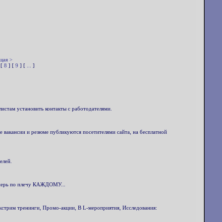
щая >
 [
8
] [
9
] [
...
]
истам установить контакты с работодателями.
 вакансии и резюме публикуются посетителями сайта, на бесплатной
елей.
еперь по плечу КАЖДОМУ...
кстрим тренинги, Промо-акции, B L-мероприятия, Исследования: