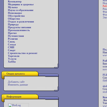
Кон
Компьютер
Нед
Медицина и здоровье
Раб
Музыка
Рек
Наука и образование
Фин
Непознаное
Фо
Обустройство
Эле
Общество
Отдых и развлечения
Природа
Продукты питания
Промышленность
Прочее
Путешествия
Религия
Связь
Семья
СМИ
Под
Спорт
Наш
Строительство и ремонт
www
Торговля
Услуги
Раб
Хобби
Бан
осн
nov
Опции каталога
FLI
Спе
flit
Добавить сайт
Изменить данные
six
Соз
six
Информация
Кон
.Ко
Таи
www