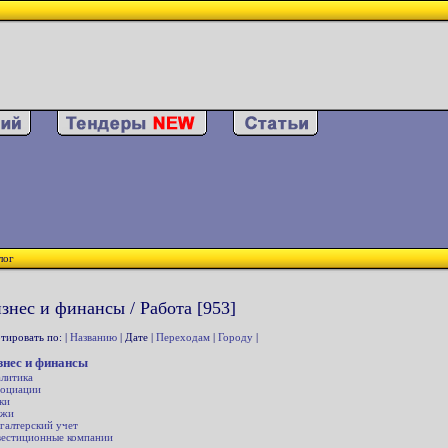
лог
знес и финансы / Работа [953]
тировать по: |
Названию
| Дате |
Переходам
|
Городу
|
знес и финансы
литика
оциации
ки
ржи
галтерский учет
естиционные компании