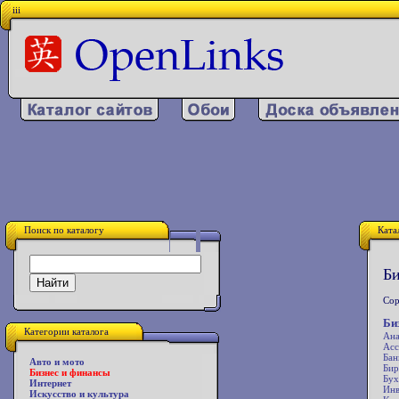
iii
Поиск по каталогу
Ката
Би
Сор
Би
Категории каталога
Ана
Асс
Бан
Авто и мото
Би
Бизнес и финансы
Бух
Интернет
Инв
Искусство и культура