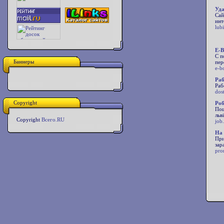
Уда
Сай
инт
lub
E-B
С п
Баннеры
пер
e-b
Раб
Раб
dos
Copyright
Роб
Пош
льв
Copyright
Всего.RU
job.
На 
При
зар
pro