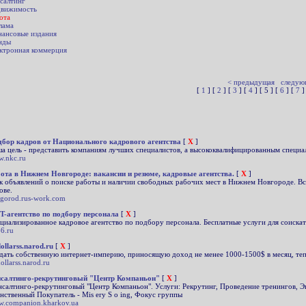
салтинг
вижимость
ота
лама
ансовые издания
нды
ктронная коммерция
< предыдущая
следую
[
1
] [
2
] [
3
] [
4
] [ 5 ] [
6
] [
7
]
бор кадров от Национального кадрового агентства
[
X
]
а цель - представить компаниям лучших специалистов, а высококвалифицированным специал
.nkc.ru
ота в Нижнем Новгороде: вакансии и резюме, кадровые агентства.
[
X
]
к объявлений о поиске работы и наличии свободных рабочих мест в Нижнем Новгороде. Все
ове.
gorod.rus-work.com
T-агентство по подбору персонала
[
X
]
циализированное кадровое агентство по подбору персонала. Бесплатные услуги для соискат
66.ru
dollarss.narod.ru
[
X
]
дать собственную интернет-империю, приносящую доход не менее 1000-1500$ в месяц, т
dollarss.narod.ru
салтинго-рекрутинговый "Центр Компаньон"
[
X
]
нсалтинго-рекрутинговый "Центр Компаньон". Услуги: Рекрутинг, Проведение тренингов, Э
нственный Покупатель - Mis ery S o ing, Фокус группы
.companion.kharkov.ua