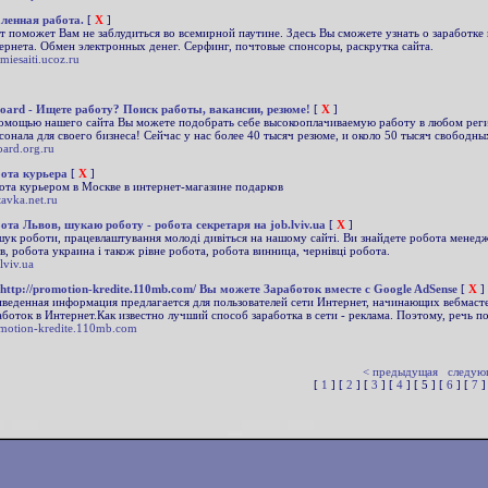
ленная работа.
[
X
]
т поможет Вам не заблудиться во всемирной паутине. Здесь Вы сможете узнать о заработке 
ернета. Обмен электронных денег. Серфинг, почтовые спонсоры, раскрутка сайта.
imiesaiti.ucoz.ru
oard - Ищете работу? Поиск работы, вакансии, резюме!
[
X
]
омощью нашего сайта Вы можете подобрать себе высокооплачиваемую работу в любом рег
сонала для своего бизнеса! Сейчас у нас более 40 тысяч резюме, и около 50 тысяч свободны
oard.org.ru
ота курьера
[
X
]
ота курьером в Москве в интернет-магазине подарков
tavka.net.ru
ота Львов, шукаю роботу - робота секретаря на job.lviv.ua
[
X
]
ук роботи, працевлаштування молодi дивiться на нашому сайтi. Ви знайдете робота менедже
iв, робота украина i також рiвне робота, робота винница, чернiвцi робота.
lviv.ua
http://promotion-kredite.110mb.com/ Вы можете Заработок вместе с Google AdSense
[
X
]
веденная информация предлагается для пользователей сети Интернет, начинающих вебмаст
аботок в Интернет.Как известно лучший способ заработка в сети - реклама. Поэтому, речь п
motion-kredite.110mb.com
< предыдущая
следую
[
1
] [
2
] [
3
] [
4
] [ 5 ] [
6
] [
7
]