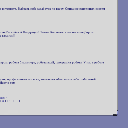
в интернете. Выбрать себе заработок по вкусу. Описание платежных систем
ионе Российской Федерации! Также Вы сможете заняться подбором
х вакансий!
ром, робота бухгалтера, робота водii, програмiст робота. У нас є робота
еров, профессионалов и всех, желающих обеспечить себе стабильный
ойдет о том
щая >
 [
8
] [
9
] [
...
]