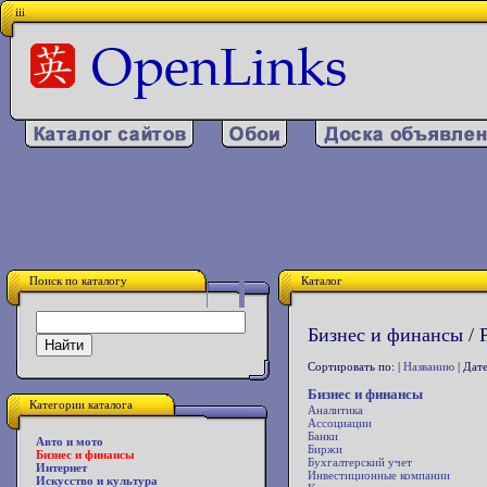
iii
Поиск по каталогу
Каталог
Бизнес и финансы / Р
Сортировать по: |
Названию
| Дате
Бизнес и финансы
Категории каталога
Аналитика
Ассоциации
Банки
Авто и мото
Биржи
Бизнес и финансы
Бухгалтерский учет
Интернет
Инвестиционные компании
Искусство и культура