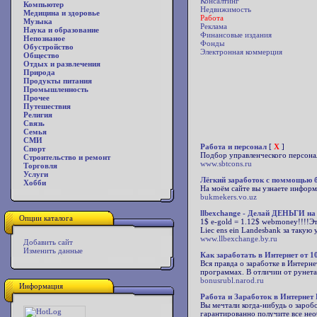
Консалтинг
Компьютер
Недвижимость
Медицина и здоровье
Работа
Музыка
Реклама
Наука и образование
Финансовые издания
Непознаное
Фонды
Обустройство
Электронная коммерция
Общество
Отдых и развлечения
Природа
Продукты питания
Промышленность
Прочее
Путешествия
Религия
Связь
Семья
СМИ
Работа и персонал
[
X
]
Спорт
Подбор управленческого персонал
Строительство и ремонт
www.sbtcons.ru
Торговля
Услуги
Лёгкий заработок с поммощью б
Хобби
На моём сайте вы узнаете информа
bukmekers.vo.uz
llbexchange - Делай ДЕНЬГИ на
Опции каталога
1$ e-gold = 1.12$ webmoney!!!!Э
Liec ens ein Landesbank за так
www.llbexchange.by.ru
Добавить сайт
Изменить данные
Как заработать в Интернет от 1
Вся правда о заработке в Интерне
программах. В отличии от рунета, 
bonusrubl.narod.ru
Информация
Работа и Заработок в Интернет
Вы мечтали когда-нибудь о зароб
гарантированно получите все нео