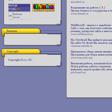
mysoftru.ru
Разрешение на работу
[
X
]
Проект бизнеса и государства в
www.ufmsrf.ru
WebDoxoD - портал о заработке
Сайт о том, как получить стабиль
Баннеры
рекламу, раскрутка сайта и много
www.webdoxod.ru
На VirtAviaS Вы найдете реаль
На сайте Vir AviaS Вы сможете н
virtavias.siteedit.ru
Copyright
Программа сбора кимиссионны
Программа для сбора кимиссионн
www.wmcrack.org
Copyright
Всего.RU
Вакансии работа, вакансии бухг
Поиск работы, работа студентам,
компании, курсы профессий, англи
job.board.ua