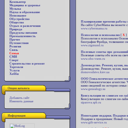
Компьютер
Медицина и здоровье
Музыка
Наука и образование
Непознаное
Обустройство
Планирование времени работы и
Общество
На сайте CyberMama вы можете с
Отдых и развлечения
www.cybermama.ru
Природа
Продукты питания
Психология и психоанализ
[
X
]
Промышленность
Психология и психоанализ Основ
Прочее
биография Фрейда, толкование с
Путешествия
www.zigmund.ru
Религия
Связь
Полезные советы про домашний
Семья
Полезные советы обо всем на свет
СМИ
www.obo-vsem.ru
Спорт
Строительство и ремонт
Домоводство. Ремонт, кухня, в
Торговля
Домоводство. Ремонт, кухня, выш
Услуги
domovodstvo.kiev.ua
Хобби
ООО Генеалогическое агентство
ООО Генеалогическое агентство 
нами сведений по истории семьи з
Опции каталога
www.genealogy.su
Консультации по слингам он-ла
Добавить сайт
Консультации по слингам он-лайн
Изменить данные
siparova.spb.ru
Информация
Новогодние подарки. Подарки к
Подарки к праздникам: Новый год,
www.gift-service.ru