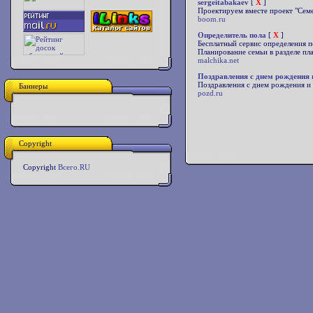
sergeitabakaev
[
X
]
Проектируем вместе проект "Сем
boom.ru
Определитель пола
[
X
]
Бесплатный сервис определения п
Планирование семьи в разделе пл
malchika.net
Поздравления с днем рождения 
Поздравления с днем рождения и 
Баннеры
pozd.ru
Copyright
Copyright
Всего.RU