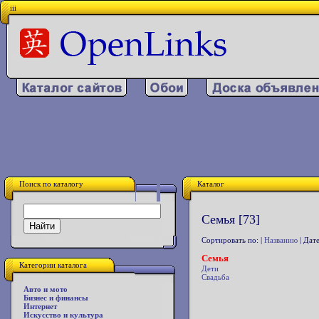
iii
Поиск по каталогу
Каталог
Семья [73]
Сортировать по: |
Названию
| Дате
Семья
Категории каталога
Дети
Свадьба
Авто и мото
Бизнес и финансы
Интернет
Искусство и культура