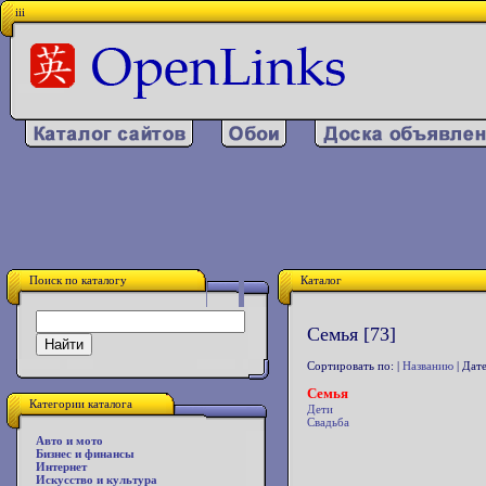
iii
Поиск по каталогу
Каталог
Семья [73]
Сортировать по: |
Названию
| Дате
Семья
Категории каталога
Дети
Свадьба
Авто и мото
Бизнес и финансы
Интернет
Искусство и культура