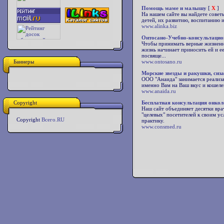
Помощь маме и малышу
[
X
]
На нашем сайте вы найдете совет
детей, их развитию, воспитанию
www.alinka.biz
Онтосано-Учебно-консультацио
Чтобы принимать верные жизненн
жизнь начинает приносить ей и е
посвяще...
Баннеры
www.ontosano.ru
Морские звезды и ракушки, сиза
ООО "Анаида" занимается реализа
именно Вам на Ваш вкус и кошеле
www.anaida.ru
Copyright
Бесплатная консультация онкол
Наш сайт объединяет десятки вра
"целевых" посетителей к своим у
Copyright
Всего.RU
практику.
www.consmed.ru