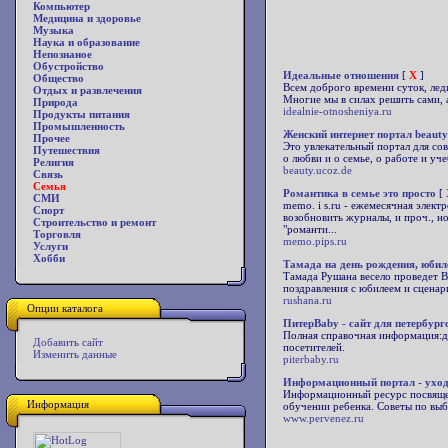
Компьютер
Медицина и здоровье
Музыка
Наука и образование
Непознаное
Обустройство
Идеальные отношения
[
X
]
Общество
Всем доброго времени суток, лед
Отдых и развлечения
Многие мы в силах решить сами, а
Природа
idealnie-otnosheniya.ru
Продукты питания
Промышленность
Женский интернет портал beauty
Прочее
Это увлекательный портал для со
Путешествия
о любви и о семье, о работе и уч
Религия
beauty.ucoz.de
Связь
Семья
Романтика в семье это просто
[
СМИ
memo. i s.ru - ежемесячная элект
Спорт
возобновить журналы, и проч., 
Строительство и ремонт
"романти...
Торговля
memo.pips.ru
Услуги
Хобби
Тамада на день рождения, юбил
Тамада Рушана весело проведет Ва
поздравления с юбилеем и сценар
rushana.ru
Опции каталога
ПитерBaby - сайт для петербург
Полная справочная информация:д
Добавить сайт
посетителей.
Изменить данные
piterbaby.ru
Информационный портал - уход
Информационный ресурс посвящен 
Информация
обучении ребенка. Советы по выбо
www.pervenez.ru