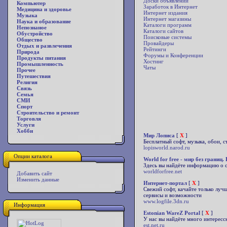
Доски объявлений
Компьютер
Заработок в Интернет
Медицина и здоровье
Интернет издания
Музыка
Интернет магазины
Наука и образование
Каталоги программ
Непознаное
Каталоги сайтов
Обустройство
Поисковые системы
Общество
Провайдеры
Отдых и развлечения
Рейтинги
Природа
Форумы и Конференции
Продукты питания
Хостинг
Промышленность
Чаты
Прочее
Путешествия
Религия
Связь
Семья
СМИ
Спорт
Строительство и ремонт
Торговля
Услуги
Хобби
Мир Лописа
[
X
]
Бесплатный софт, музыка, обои, с
lopisworld.narod.ru
Опции каталога
World for free - мир без границ
Здесь вы найдёте информацию о с
worldforfree.net
Добавить сайт
Изменить данные
Интернет-портал
[
X
]
Свежий софт, качайте только луч
сервисы и возможности
www.logfile.3dn.ru
Информация
Estonian WareZ Portal
[
X
]
У нас вы найдёте много интерессн
est.net.ru