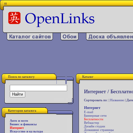
iii
Поиск по каталогу
Каталог
Интернет / Бесплатно
Сортировать по: |
Названию
| Дате
Интернет
Категории каталога
E-mail
Баннерные сети
Бесплатности
Авто и мото
Вебмастер
Бизнес и финансы
Дизайн студии
Интернет
Домашние страницы
Искусство и культура