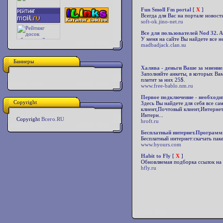
Fun Smoll Fm portal
[
X
]
Всегда для Вас на портале новос
soft-ok.jino-net.ru
Все для пользователей Nod 32. A
У меня на сайте Вы найдете все
madbadjack.clan.su
Баннеры
Халява - деньги Ваше за мнение
Заполняйте анкеты, в которых Ва
платит за них 25$.
www.free-bablo.nm.ru
Первое подключение - необход
Copyright
Здесь Вы найдете для себя все с
клиент,Почтовый клиент,Интерне
Интерн...
Copyright
Всего.RU
hroft.ru
Бесплатный интернет.Программы
Бесплатный интернет:скачать па
www.byours.com
Habit to Fly
[
X
]
Обновляемая подборка ссылок на
hfly.ru