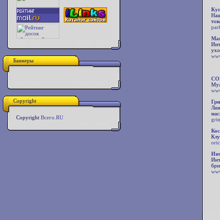
Куп
Наш
тов
par
Маг
Инт
ухо
www
Баннеры
COL
Муж
www
Copyright
Гри
Лин
мас
Copyright
Всего.RU
gri
Кос
Клу
ori
Инт
Инт
бри
www