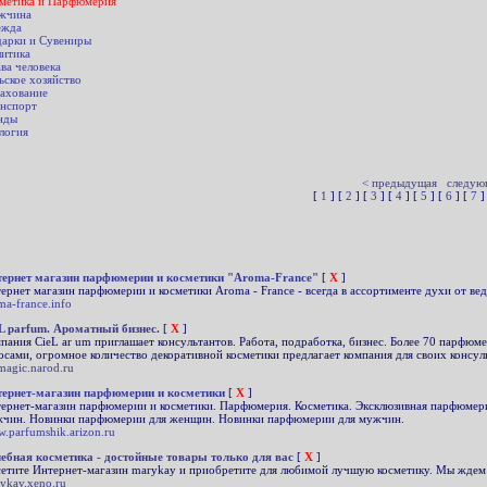
метика и Парфюмерия
жчина
ежда
арки и Сувениры
итика
ва человека
ьское хозяйство
ахование
нспорт
нды
логия
< предыдущая
следую
[
1
] [
2
] [
3
] [
4
] [
5
] [
6
] [
7
]
ернет магазин парфюмерии и косметики "Aroma-France"
[
X
]
ернет магазин парфюмерии и косметики Aroma - France - всегда в ассортименте духи от в
ma-france.info
L parfum. Ароматный бизнес.
[
X
]
пания CieL ar um приглашает консультантов. Работа, подработка, бизнес. Более 70 парфюм
осами, огромное количество декоративной косметики предлагает компания для своих консул
magic.narod.ru
ернет-магазин парфюмерии и косметики
[
X
]
ернет-магазин парфюмерии и косметики. Парфюмерия. Косметика. Эксклюзивная парфюмер
чин. Новинки парфюмерии для женщин. Новинки парфюмерии для мужчин.
.parfumshik.arizon.ru
ебная косметика - достойные товары только для вас
[
X
]
етите Интернет-магазин marykay и приобретите для любимой лучшую косметику. Мы ждем 
ykay.xeno.ru