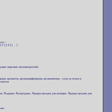
щая >
 [
8
] [ 9 ] [
...
]
едущих мировых производителей.
ерных ароматов, аромапарфюмерия, космецевтика - уход за телом и
ьтантов
ия. Подарки. Распродажа. Лидеры продаж для женщин. Лидеры продаж для
вас.