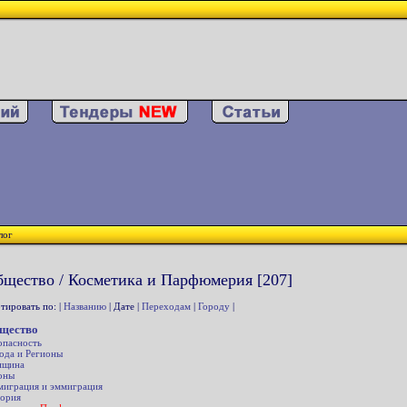
лог
щество / Косметика и Парфюмерия [207]
тировать по: |
Названию
| Дате |
Переходам
|
Городу
|
щество
опасность
ода и Регионы
нщина
оны
играция и эммиграция
ория