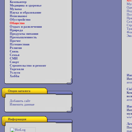
Кос
Компьютер
Му
Медицина и здоровье
Од
Музыка
Под
Наука и образование
Пол
Непознаное
Пра
Обустройство
Сел
Общество
Стр
Отдых и развлечения
Тра
Природа
Фо
Продукты питания
Эко
Промышленность
Прочее
Путешествия
Религия
Связь
Семья
СМИ
Спорт
Строительство и ремонт
Торговля
Услуги
Инт
Хобби
Инт
aro
Cie
Опции каталога
Ком
вол
aro
Добавить сайт
Изменить данные
Инт
Инт
муж
www
Информация
Леч
Пос
mar