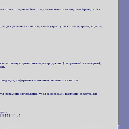
ный объем товаров в области ароматов известных мировых брэндов. Все
я, декоративная косметика, аксессуары, губная помада, кремы, подарки,
м качественную гримировальную продукцию (театральный и аква-грим),
ала.
продукции, информация о новинках, отзывы о косметике.
ы, витамины натуральные, уход за волосами, шампуни, средства для
щая >
 [
8
] [ 9 ] [
...
]