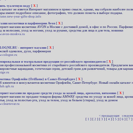
ить туалетную воду
[
X
]
 каталог не яляется Интернет магазином в прямо смысле, однако, мы собрали наиболее пол
ары имеют подробное описание, фотографию, что должно помочь в выборе подарка.
fume.new-year-gifts-shop.info
азин косметики и парфюмерии Avon
[
X
]
ернет-магазин косметики AVON в Москве с доставкой домой, в офис и по России. Парфюмери
д за волосами, уход за ногами, уход за руками, средства для лица и для тела, новинки
.avon-moskva.ru
OGNE.RU - интернет магазин
[
X
]
ской одеколон, духи, парфюмерия
.cologne.ru
мировальная и театральная продукция от российского производителя
[
X
]
ия профессиональной косметики от старейшего российского производителя. Предлагаем ва
кировочные карандаши, готическая серия, детский грим для развлечений, товары для карнав
mige.ru
метика Орифлейм (Oriflame) в Санкт-Петербурге
[
X
]
б клиентов и консультантов косметики Орифлейм, Санкт-Петербург. Новый онлайн каталог 
club.spb.ru
ернет магазин по продаже средств ухода за кожей лица, ароматов, витамино
[
X
]
ернет-магазин по продаже товаров фирмы AMWAY средства по уходу за кожей лица, аромат
тья, уход за полостью рта, уход за телом, уход за бельем (стирка), уход за домом
.cleartovar.ru
< предыдущая
следую
[
1
] [
2
] [
3
] [
4
] [
5
] [
6
] [
7
]