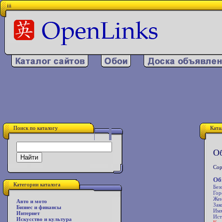
iii
Поиск по каталогу
Ката
Об
Сор
Об
Категории каталога
Без
Гор
Же
Авто и мото
Зак
Бизнес и финансы
Имм
Интернет
Ист
Искусство и культура