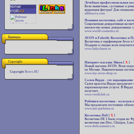
Лечебная профессиональная кос
Боли мышечные, суставные и ревм
коррекция фигуры! Для специалис
alldenova.com
Новинки косметики, сайт о кос
Современная декоративная космети
множество новых декоративных с
www.world-cosmetics.ru
Баннеры
AVON и Faberlic Косметика и 
Косметика и парфюмерия Avon и F
Подарки и скидки всем покупате
www.ladycharm.ru
Copyright
Интернет-магазин Эйвон
[
X
]
Новый магазин AVON. Всем покуп
по Москве. Накопительная систем
Copyright
Всего.RU
www.my-avon-shop.ru
Салон Верди - это наращивание
Салон красоты Верди предлагает 
парихмахерские услуги. В Верди 
получает...
www.verdiclub.ru
Рейтинги косметики - мужская
Мы предлагаем постоянно обновля
www.mir-parfuma.ru
Косметика Defi
[
X
]
Косметика DE I была создан во Ф
косметики как Dior, Clinique, La
www.deficosmetics.ru