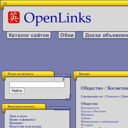
iii
Поиск по каталогу
Каталог
Общество / Космети
Сортировать по: |
Названию
| Дате
Общество
Категории каталога
Безопасность
Города и Регионы
Женщина
Авто и мото
Законы
Бизнес и финансы
Иммиграция и эммиграция
Интернет
История
Искусство и культура