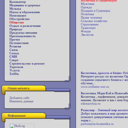
Косметика и Парфюмерия
Компьютер
Мужчина
Медицина и здоровье
Одежда
Музыка
Подарки и Сувениры
Наука и образование
Политика
Непознаное
Права человека
Обустройство
Сельское хозяйство
Общество
Страхование
Отдых и развлечения
Транспорт
Природа
Фонды
Продукты питания
Экология
Промышленность
Прочее
Путешествия
Религия
Связь
Семья
СМИ
Спорт
Строительство и ремонт
Торговля
Услуги
Косметика, красота и бизнес Ori
Хобби
Интернет-ресурс по косметике О
созданию серьезного бизнеса с 
обучени...
www.oriflame-one.ru
Опции каталога
Косметика Мэри Кэй в Новосиб
Косметика , парфюмерия, декорат
Добавить сайт
макияж. Целлюлит и как с ним бор
Изменить данные
nskmarykay.ru
Рошалюр - Элитный мир косме
Добро пожаловать в мир аромато
Информация
поможет декоративная элитная ко
теряя с...
parfumeria-kosmetika.ru