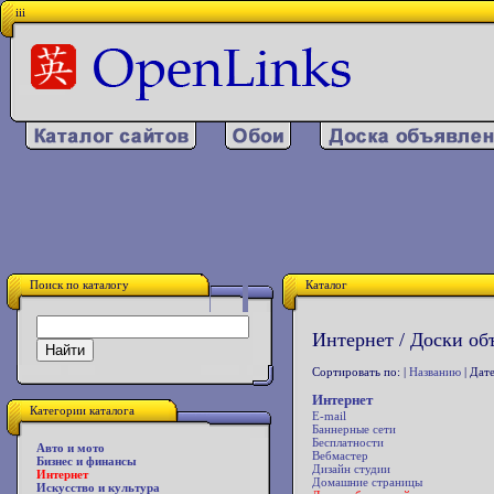
iii
Поиск по каталогу
Каталог
Интернет / Доски об
Сортировать по: |
Названию
| Дате
Интернет
Категории каталога
E-mail
Баннерные сети
Бесплатности
Авто и мото
Вебмастер
Бизнес и финансы
Дизайн студии
Интернет
Домашние страницы
Искусство и культура