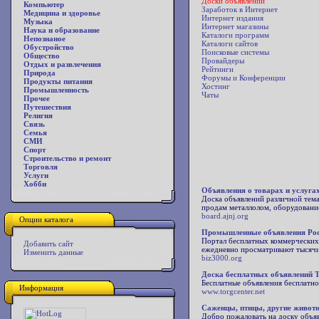
Доски объявлений
Компьютер
Заработок в Интернет
Медицина и здоровье
Интернет издания
Музыка
Интернет магазины
Наука и образование
Каталоги программ
Непознаное
Каталоги сайтов
Обустройство
Поисковые системы
Общество
Провайдеры
Отдых и развлечения
Рейтинги
Природа
Форумы и Конференции
Продукты питания
Хостинг
Промышленность
Чаты
Прочее
Путешествия
Религия
Связь
Семья
СМИ
Спорт
Строительство и ремонт
Торговля
Услуги
Хобби
Объявления о товарах и услуга
Доска объявлений различной темат
продам металлолом, оборудование
board.ajnj.org
Опции каталога
Промышленные объявления Росс
Портал бесплатных коммерческих 
Добавить сайт
ежедневно просматривают тысячи
Изменить данные
biz3000.org
Доска бесплатных объявлений T
Бесплатные объявления бесплатно
Информация
www.torgcenter.net
Саженцы, птицы, другие живот
Добро пожаловать на доску объяв