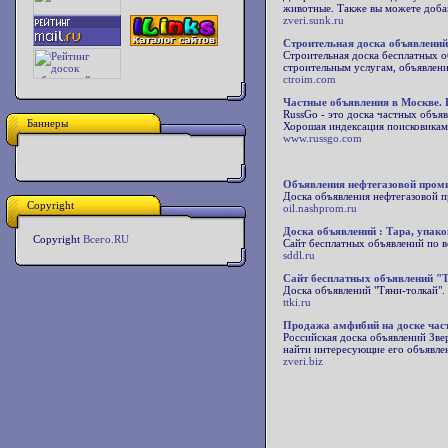
животные. Также вы можете добав
zveri.sunk.ru
Строительная доска объявлений
Строительная доска бесплатных о
строительным услугам, объявлени
ctroim.com
Частные объявления в Москве. 
RussGo - это доска частных объя
Баннеры
Хорошая индексация поисковикам
www.russgo.com
Объявления нефтегазовой про
Доска объявления нефтегазовой 
Copyright
oil.nashprom.ru
Доска объявлений : Тара, упак
Copyright
Всего.RU
Сайт бесплатных объявлений по в
sddl.ru
Сайт бесплатных объявлений "
Доска объявлений "Тяни-толкай".
ttki.ru
Продажа амфибий на доске част
Российская доска объявлений Зве
найти интересующие его объявлен
zveri.biz