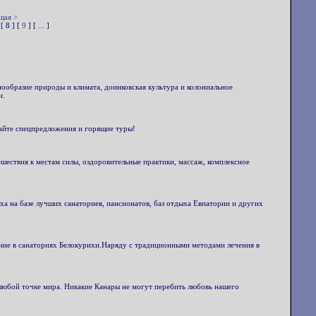
щая >
 [ 8 ] [
9
] [
...
]
нообразие природы и климата, доинковская культура и колониальное
и.
айте спецпредложения и горящие туры!
шествия к местам силы, оздоровительные практики, массаж, комплексное
ха на базе лучших санаториев, пансионатов, баз отдыха Евпатории и других
ение в санаториях Белокурихи.Наряду с традиционными методами лечения в
 любой точке мира. Никакие Канары не могут перебить любовь нашего