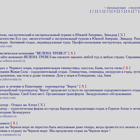
< предыдущая
следую
[
1
] [
2
] [
3
] [
4
] [
5
] [
6
] [
7
]
tour, экологический и экстремальный туризм в Южной Америке, Эквадор
[
X
]
агентство Ecx our, экологический и экстремальный туризм в Южной Америке, Эквадор. Раз
ледие. Активный отдых, индивидуальные туры. Профессиональные инструктора, проводник
tour.com
ристическая кампания "ВЕЛЕНА ТРЕВЕЛ"
[
X
]
сайте компании ВЕЛЕНА ТРЕВЕЛ вы сможете заказать любой тур в любую страну. Спрашив
.velena-travel.ru
ых у Черного моря, оздоровительная гимнастика, массаж, баня, места силы
[
X
]
пания Живая Сила - оздоровительный отдых. Гимнастика, семинары, экскурсии в горы, путе
оровление, как тела и души человека. Дом у моря в Геленджике, сад, баня
.zdorovitur.ru
ых и лечение в Евпатории - туроператор "Берта"
[
X
]
аторийский туроператор "Берта" предлагает услуги по организации оздоровительного отды
ионов Крыма. Свой блок мест. Организация трансферов. Экскурсионное обслуживание.
ta-tour.com
атур - Отдых на Алтае
[
X
]
атур – туристическая фирма из города Барнаула предлагющая отдых в Горном Алтае и леч
аториях Белокурихи
.nikatur.ru
namore
[
X
]
ых на Черном море не перестал быть актуальным даже теперь, когда провести его можно в
овека к отдыху на Черном море. Мы предлагаем отдых на Черном море !
.yanamore.ru