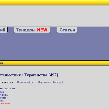
лог
тешествия / Турагенства [497]
тировать по: |
Названию
| Дате |
Переходам
|
Городу
|
тешествия
ода
тиницы
орты
аны
агенства