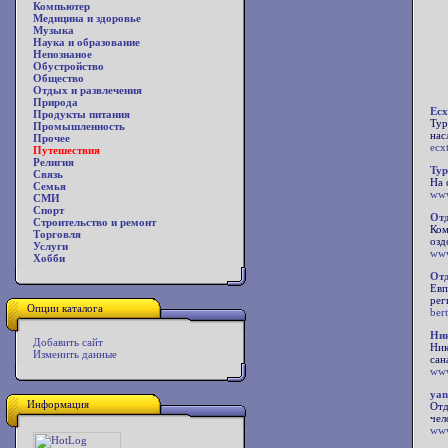
Компьютер
Медицина и здоровье
Музыка
Наука и образование
Непознаное
Обустройство
Общество
Отдых и развлечения
Природа
Ecx
Продукты питания
Тур
Промышленность
нас
Прочее
ecx
Путешествия
Религия
Ту
Связь
На 
Семья
www
СМИ
Спорт
Отд
Строительство и ремонт
Ком
Торговля
озд
Услуги
www
Хобби
Отд
Евп
рег
Опции каталога
ber
Ник
Добавить сайт
Ник
Изменить данные
сан
www
ya
Информация
Отд
чел
www