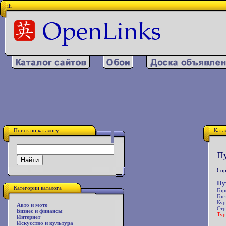
iii
Поиск по каталогу
Ката
Пу
Сор
Пу
Категории каталога
Гор
Гос
Кур
Авто и мото
Стр
Бизнес и финансы
Тур
Интернет
Искусство и культура