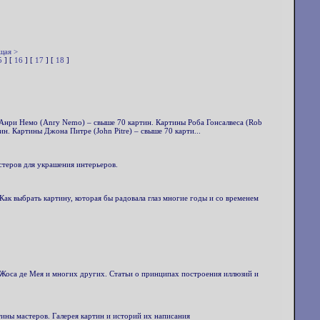
щая >
5
] [
16
] [
17
] [
18
]
Анри Немо (Anry Nemo) – свыше 70 картин. Картины Роба Гонсалвеса (Rob
н. Картины Джона Питре (John Pitre) – свыше 70 карти...
стеров для украшения интерьеров.
Как выбрать картину, которая бы радовала глаз многие годы и со временем
Жоса де Мея и многих других. Статьи о принципах построения иллюзий и
тины мастеров. Галерея картин и историй их написания