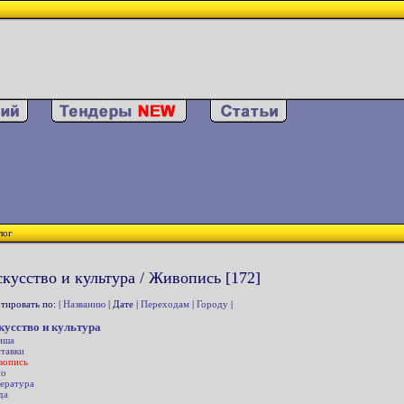
лог
кусство и культура / Живопись [172]
тировать по: |
Названию
| Дате |
Переходам
|
Городу
|
кусство и культура
иша
тавки
вопись
но
ература
да