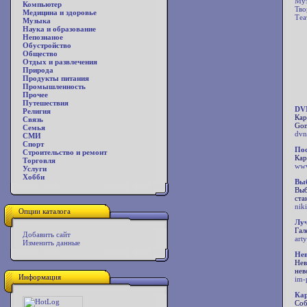
Муз
Компьютер
Тво
Медицина и здоровье
Теа
Музыка
Наука и образование
Непознаное
Обустройство
Общество
Отдых и развлечения
Природа
Продукты питания
Промышленность
Прочее
Путешествия
DVN
Религия
Кар
Связь
Gon
Семья
dvn
СМИ
Спорт
Пос
Строительство и ремонт
Кар
Торговля
www
Услуги
Хобби
Выб
Выб
ста
niki
Опции каталога
Луч
Гал
Добавить сайт
art
Изменить данные
Не
Нев
нев
Информация
im-
Кар
Соб