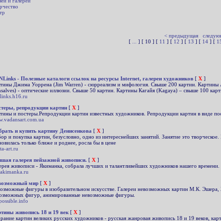
еи и галереи
рчество
тр
< предыдущая
следую
[
...
] [ 10 ] [
11
] [
12
] [
13
] [
14
] [
1
Links - Полезные каталоги ссылок на ресурсы Internet, галереи художников
[
X
]
тины Джима Уоррена (Jim Warren) - сюрреализм и мифология. Свыше 200 картин. Картины 
salves) - оптические иллюзии. Свыше 50 картин. Картины Кагайя (Kagaya) – свыше 100 карти
links.h16.ru
теры, репродукции картин
[
X
]
тины и постеры.Репродукции картин известных художников. Репродукции картин в виде по
.vadansart.com.ua
рать и купить картину Денисенкова
[
X
]
ор и покупка картин, безусловно, одно из интереснейших занятий. Занятие это творческое. 
новилась только ближе и роднее, росла бы в цене
ta-art.ru
шая галерея пейзажной живописи.
[
X
]
ерея живописи - Якиманка, собрала лучших и талантливейших художников нашего времени.
yakimanka.ru
возможный мир
[
X
]
озможные фигуры в изобразительном искусстве. Галереи невозможных картин М.К. Эшера, 
озможных фигур, анимированные невозможные фигуры.
possible.info
тины живопись 18 и 19 век
[
X
]
рание картин великих русских художников - русская жанровая живопись 18 и 19 веков, кар