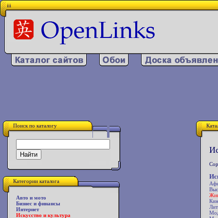
iii
Поиск по каталогу
Ката
Ис
Сор
Ис
Категории каталога
Аф
Выс
Жи
Авто и мото
Ки
Бизнес и финансы
Лит
Интернет
Мо
Искусство и культура