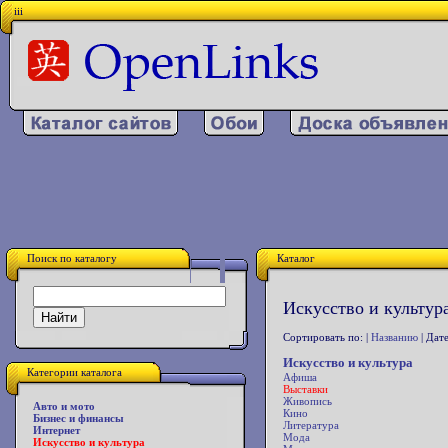
iii
Поиск по каталогу
Каталог
Искусство и культура
Сортировать по: |
Названию
| Дате
Искусство и культура
Категории каталога
Афиша
Выставки
Живопись
Авто и мото
Кино
Бизнес и финансы
Литература
Интернет
Мода
Искусство и культура