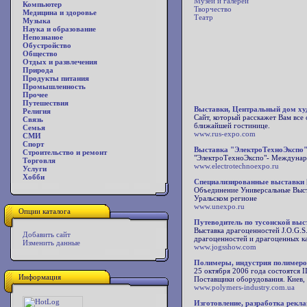
Музеи и галереи
Компьютер
Творчество
Медицина и здоровье
Театр
Музыка
Наука и образование
Непознаное
Обустройство
Общество
Отдых и развлечения
Природа
Продукты питания
Промышленность
Прочее
Путешествия
Выставки, Центральный дом ху
Религия
Сайт, который расскажет Вам все
Связь
ближайшей гостинице.
Семья
www.rus-expo.com
СМИ
Спорт
Выставка "ЭлектроТехноЭкспо
Строительство и ремонт
"ЭлектроТехноЭкспо"- Междунаро
Торговля
www.electrotechnoexpo.ru
Услуги
Хобби
Специализированные выставки
Объединение Универсальные Выста
Уральском регионе
www.unexpo.ru
Опции каталога
Путеводитель по тусонской выс
Выставка драгоценностей J.O.G.S.
Добавить сайт
драгоценностей и драгоценных ка
Изменить данные
www.jogsshow.com
Полимеры, индустрия полимеро
25 октября 2006 года состоятс
Информация
Поставщики оборудования. Киев,
www.polymers-industry.com.ua
Изготовление, разработка рекл