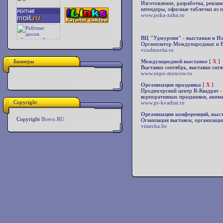
Изготовление, разработка, рекла
штендеры, офисные таблички из пл
www.poka-zuha.ru
ВЦ "Удмуртия" - выставки в И
Организатор Международных и Вс
vcudmurtia.ru
Баннеры
Международной выставке
[
X
]
Выставки сентябрь, выставки октяб
www.expo-moscow.ru
Организация праздника
[
X
]
Продюсерский центр R-Квадрат - 
корпоративных праздников, ани
Copyright
www.pr-kvadrat.ru
Организация конференций, выст
Copyright
Всего.RU
Оганизация выставок, организаци
vistavka.be