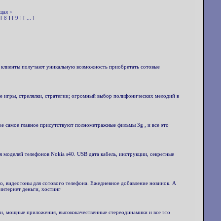
щая >
 [
8
] [
9
] [
...
]
 клиенты получают уникальную возможность приобретать сотовые
ие игры, стрелялки, стратегии; огромный выбор полифонических мелодий в
же самое главное присутствуют полнометражные фильмы 3g , и все это
ля моделей телефонов Nokia s40. USB дата кабель, инструкции, секретные
ео, видеотоны для сотового телефона. Ежедневное добавление новинок. А
 интернет деньги, хостинг
ии, мощные приложения, высококачественные стереодинамики и все это