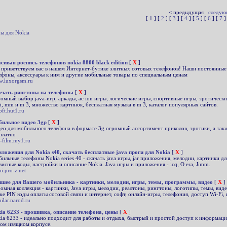
< предыдущая
следую
[ 1 ] [
2
] [
3
] [
4
] [
5
] [
6
] [
7
]
ы для Nokia
сивая роспись телефонов nokia 8800 black edition
[
X
]
приветствуем вас в нашем Интернет-бутике элитных сотовых телефонов! Наши постоянные
ефоны, аксессуары к ним и другие мобильные товары по специальным ценам
.luxorgsm.ru
чать рингтоны на телефоны
[
X
]
омный выбор java-игр, аркады, ac ion игры, логические игры, спортивные игры, эротическ
i, mm и m 3, множество картинок, бесплатная музыка в m 3, каталог популярных сайтов.
oft.hut1.ru
ильное видео 3gp
[
X
]
ео для мобильного телефона в формате 3g огромный ассортимент приколов, эротики, а так
платно
-film.my1.ru
ложения для Nokia s40, cкачать бесплатные java проги для Nokia
[
X
]
ильные телефоны Nokia series 40 - скачать java игры, jar приложения, мелодии, картинки д
висные коды, настройки и описание Nokia. Java игры и приложения - icq, O era, Jimm.
i.pro-z.net
шее для Вашего мобильника - картинки, мелодии, игры, темы, программы, видео
[
X
]
омная коллекция - картинки, Java игры, мелодии, реалтоны, рингтоны, логотипы, темы, вид
же PIN коды оплаты сотовой связи и интернет, софт, онлайн-игры, телефония, доступ Wi-Fi,
ilar.narod.ru
ia 6233 - прошивка, описание телефона, цены
[
X
]
ia 6233 - идеально подходит для работы и отдыха, быстрый и простой доступ к информац
ом изящном корпусе.