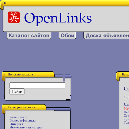
iii
Поиск по каталогу
Ката
Св
Сор
Св
Категории каталога
Моб
Пей
Сот
Авто и мото
Сре
Бизнес и финансы
Тел
Интернет
Искусство и культура