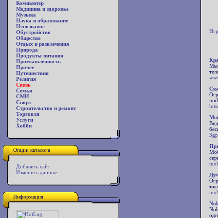
Компьютер
Медицина и здоровье
Музыка
Наука и образование
Непознаное
Игр
Обустройство
Общество
Отдых и развлечения
Природа
Продукты питания
Кра
Промышленность
Мы 
Прочее
тел
Путешествия
www
Религия
Связь
Ска
Семья
Огр
СМИ
mid
Спорт
hits
Строительство и ремонт
Торговля
Моб
Услуги
Вид
Хобби
бес
3gp
При
Опции каталога
Моб
сер
mob
Добавить сайт
Изменить данные
Луч
Огр
так
mob
Информация
Nok
Nok
одн