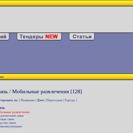
лог
язь / Мобильные развлечения [128]
тировать по: |
Названию
| Дате |
Переходам
|
Городу
|
язь
ильные развлечения
джинговая связь
овая связь
дства связи
екоммуникации