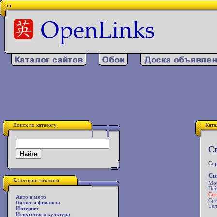
iii
Поиск по каталогу
Ката
Св
Сор
Св
Категории каталога
Моб
Пей
Сот
Авто и мото
Сре
Бизнес и финансы
Тел
Интернет
Искусство и культура