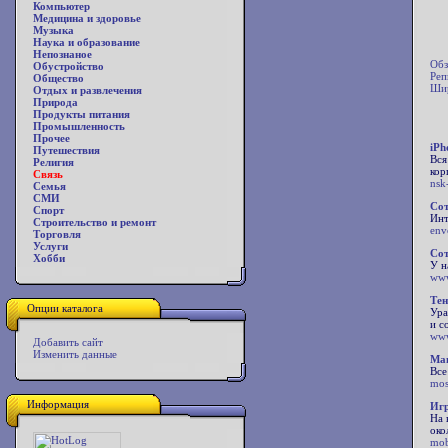
Компьютер
Медицина и здоровье
Музыка
Наука и образование
Непознаное
Обз
Обустройство
Реп
Общество
Шир
Отдых и развлечения
Природа
Продукты питания
Промышленность
Прочее
iPh
Путешествия
Вся
Религия
кор
Связь
nsk-
Семья
СМИ
Сот
Спорт
Инт
Строительство и ремонт
env
Торговля
Услуги
Сот
Хобби
У н
www
Тен
Опции каталога
Ура
и с
www
Добавить сайт
Изменить данные
Маг
Все
mos
Информация
Игр
На 
око
mob