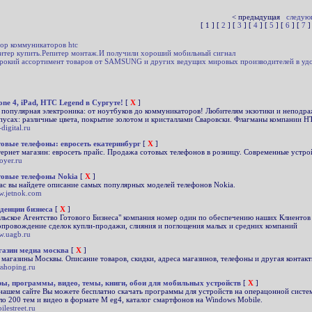
< предыдущая
следую
[ 1 ] [
2
] [
3
] [
4
] [
5
] [
6
] [
7
]
ор коммуникаторов htc
итер купить.Репитер монтаж.И получили хороший мобильный сигнал
окий ассортимент товаров от SAMSUNG и других ведущих мировых производителей в удобно
one 4, iPad, HTC Legend в Сургуте!
[
X
]
 популярная электроника: от ноутбуков до коммуникаторов! Любителям экзотики и неподраж
пусах: различные цвета, покрытие золотом и кристаллами Сваровски. Флагманы компании H
digital.ru
овые телефоны: евросеть екатеринбург
[
X
]
ернет магазин: евросеть прайс. Продажа сотовых телефонов в розницу. Современные устрой
oyer.ru
овые телефоны Nokia
[
X
]
ас вы найдете описание самых популярных моделей телефонов Nokia.
.jetnok.com
денции бизнеса
[
X
]
льское Агентство Готового Бизнеса" компания номер один по обеспечению наших Клиентов
опровождение сделок купли-продажи, слияния и поглощения малых и средних компаний
.uagb.ru
азин медиа москва
[
X
]
 магазины Москвы. Описание товаров, скидки, адреса магазинов, телефоны и другая контак
shoping.ru
ы, программы, видео, темы, книги, обои для мобильных устройств
[
X
]
нашем сайте Вы можете бесплатно скачать программы для устройств на операцонной систем
ло 200 тем и видео в формате M eg4, каталог смартфонов на Windows Mobile.
ilestreet.ru