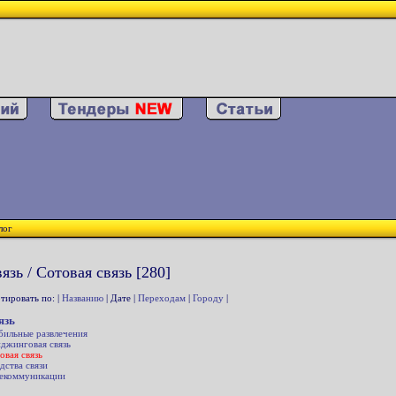
лог
язь / Сотовая связь [280]
тировать по: |
Названию
| Дате |
Переходам
|
Городу
|
язь
ильные развлечения
джинговая связь
овая связь
дства связи
екоммуникации