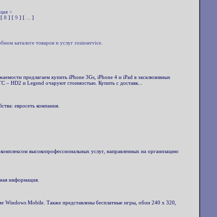
щая >
 [
8
] [
9
] [
...
]
м каталоге товаров и услуг rosinservice.
аемости предлагаем купить iPhone 3Gs, iPhone 4 и iPad в эксклюзивных
TC – HD2 и Legend очаруют стоимостью. Купить с доставк...
ства: евросеть компания.
 комплексом высокопрофессиональных услуг, направленных на организацию
тная информация.
е Windows Mobile. Также представлены бесплатные игры, обои 240 x 320,