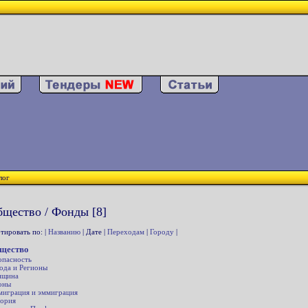
лог
щество / Фонды [8]
тировать по: |
Названию
| Дате |
Переходам
|
Городу
|
щество
опасность
ода и Регионы
нщина
оны
играция и эммиграция
ория