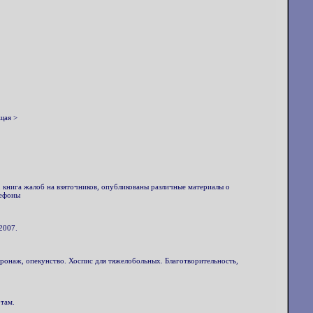
щая >
 книга жалоб на взяточников, опубликованы различные материалы о
лефоны
2007.
ронаж, опекунство. Хоспис для тяжелобольных. Благотворительность,
там.