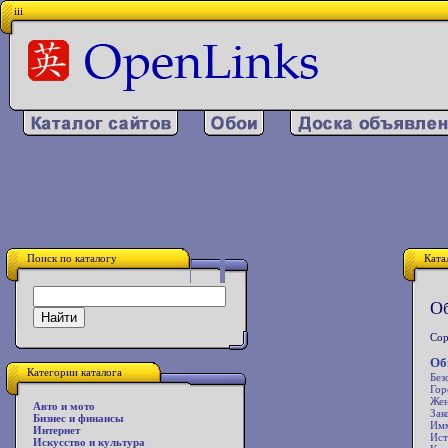
iii
Поиск по каталогу
Ката
Об
Сор
Об
Категории каталога
Без
Гор
Же
Авто и мото
Зак
Бизнес и финансы
Имм
Интернет
Ист
Искусство и культура