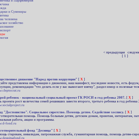
метика и Парфюмерия
жчина
ежда
арки и Сувениры
итика
ва человека
ьское хозяйство
ахование
нспорт
нды
логия
< предыдущая следую
[ 1 ]
ественное движение "Народ против коррупции"
[
X
]
сайте представлена информация о движении, наш манифест, последние новости, есть форум,
рупции, рекомендации "что делать если у вас вымогают взятку", раздел юмор и полезные те
.cleptocrat.ru
рой ребенок - национальный социальный проект ГК РОСИ в год ребенка 2007.
[
X
]
ь проекта рост количества семей решивших завести второго, третьго ребенка в год ребенка 
.socialproject.ru
д "Достоинство". Социальное сиротство. Помощь детям. Содействие хоспису.
[
X
]
готворительная помощь. Помощь больным детям, детским домам, приютам, интернатам, пат
иальная работа, акции и программы.
.d-fond.ru
готворительный фонд "Десница"
[
X
]
ощь старикам, инвалидам, патронажная служба, гуманитарная помощь, помощь детям-сиро
.desnitsafond.ru