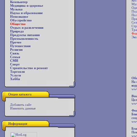
Кос
Компьютер
Му
Медицина и здоровье
Од
Музыка
Под
Наука и образование
Пол
Непознаное
Пра
Обустройство
Сел
Общество
Стр
Отдых и развлечения
Тра
Природа
Фо
Продукты питания
Эко
Промышленность
Прочее
Путешествия
Религия
Связь
Семья
СМИ
Спорт
Строительство и ремонт
Торговля
Услуги
Общ
Хобби
На 
кор
www
Опции каталога
Вто
Цел
www
Добавить сайт
Изменить данные
Фон
Бла
соц
www
Информация
Бла
Пом
www