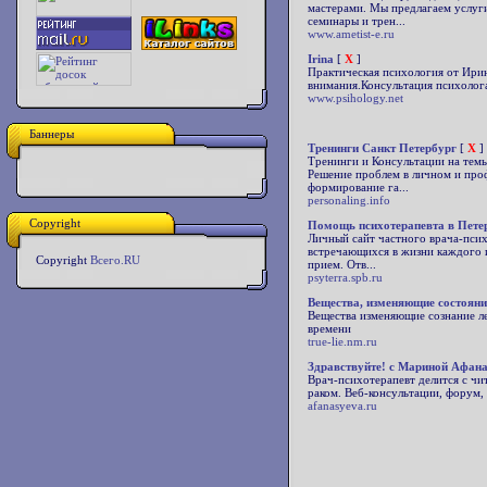
мастерами. Мы предлагаем услуги
семинары и трен...
www.ametist-e.ru
Irina
[
X
]
Практическая психология от Ири
внимания.Консультация психолога.
www.psihology.net
Баннеры
Тренинги Санкт Петербург
[
X
]
Тренинги и Консультации на темы
Решение проблем в личном и про
формирование га...
personaling.info
Copyright
Помощь психотерапевта в Петер
Личный сайт частного врача-псих
встречающихся в жизни каждого и
Copyright
Всего.RU
прием. Отв...
psyterra.spb.ru
Вещества, изменяющие состояни
Вещества изменяющие сознание л
времени
true-lie.nm.ru
Здравствуйте! с Мариной Афан
Врач-психотерапевт делится с чи
раком. Веб-консультации, форум,
afanasyeva.ru