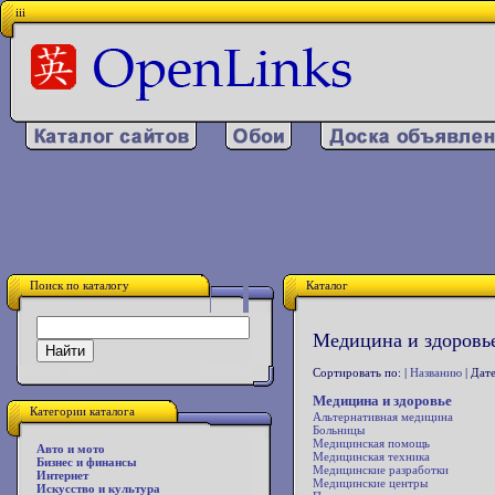
iii
Поиск по каталогу
Каталог
Медицина и здоровье
Сортировать по: |
Названию
| Дате
Медицина и здоровье
Категории каталога
Альтернативная медицина
Больницы
Медицинская помощь
Авто и мото
Медицинская техника
Бизнес и финансы
Медицинские разработки
Интернет
Медицинские центры
Искусство и культура