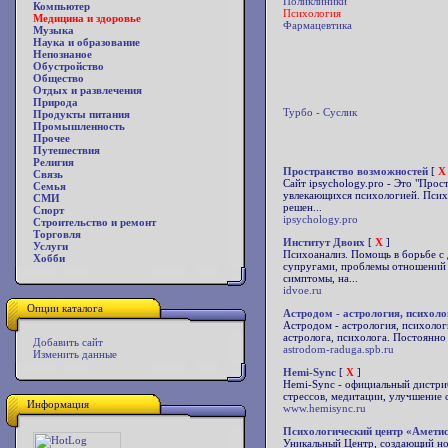
Поликлиники
Компьютер
Психология
Медицина и здоровье
Фармацевтика
Музыка
Наука и образование
Непознаное
Обустройство
Общество
Отдых и развлечения
Природа
Турбо - Суслик
Продукты питания
Промышленность
Прочее
Путешествия
Религия
Пространство возможностей
[
X
Связь
Сайт ipsychology.pro - Это "Про
Семья
увлекающихся психологией. Психо
СМИ
решен...
Спорт
ipsychology.pro
Строительство и ремонт
Торговля
Институт Двоих
[
X
]
Услуги
Психоанализ. Помощь в борьбе с
Хобби
супругами, проблемы отношений 
симптомы, на...
idvoe.ru
Опции каталога
Астродом - астрология, психоло
Астродом - астрология, психолог
астролога, психолога. Постоянно
Добавить сайт
astrodom-raduga.spb.ru
Изменить данные
Hemi-Sync
[
X
]
Hemi-Sync - официальный дистри
стрессов, медитации, улучшение 
Информация
www.hemisync.ru
Психологический центр «Аметис
Уникальный Центр, создающий но